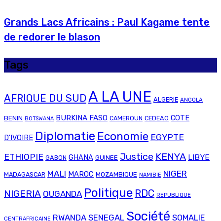
Grands Lacs Africains : Paul Kagame tente
de redorer le blason
Tags
A LA UNE
AFRIQUE DU SUD
ALGERIE
ANGOLA
BURKINA FASO
COTE
BENIN
CAMEROUN
CEDEAO
BOTSWANA
Diplomatie
Economie
EGYPTE
D'IVOIRE
Justice
KENYA
ETHIOPIE
LIBYE
GHANA
GABON
GUINEE
MALI
NIGER
MAROC
MADAGASCAR
MOZAMBIQUE
NAMIBIE
Politique
RDC
NIGERIA
OUGANDA
REPUBLIQUE
Société
RWANDA
SENEGAL
SOMALIE
CENTRAFRICAINE