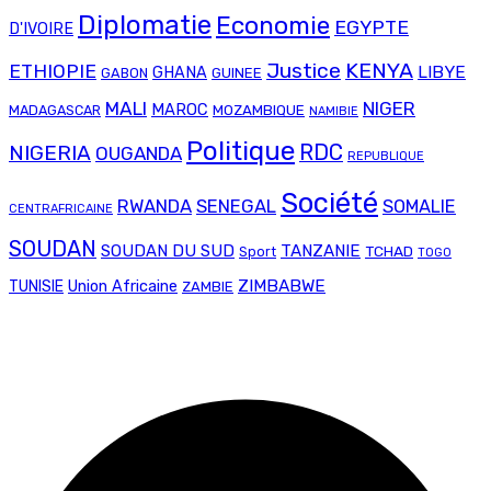
Diplomatie
Economie
EGYPTE
D'IVOIRE
Justice
KENYA
ETHIOPIE
LIBYE
GHANA
GABON
GUINEE
MALI
NIGER
MAROC
MADAGASCAR
MOZAMBIQUE
NAMIBIE
Politique
RDC
NIGERIA
OUGANDA
REPUBLIQUE
Société
RWANDA
SENEGAL
SOMALIE
CENTRAFRICAINE
SOUDAN
SOUDAN DU SUD
TANZANIE
TCHAD
Sport
TOGO
Union Africaine
ZIMBABWE
TUNISIE
ZAMBIE