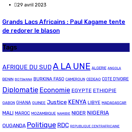
29 avril 2023
Grands Lacs Africains : Paul Kagame tente
de redorer le blason
Tags
A LA UNE
AFRIQUE DU SUD
ALGERIE
ANGOLA
BURKINA FASO
COTE D'IVOIRE
BENIN
CAMEROUN
CEDEAO
BOTSWANA
Diplomatie
Economie
EGYPTE
ETHIOPIE
Justice
KENYA
LIBYE
GHANA
GABON
GUINEE
MADAGASCAR
NIGERIA
MALI
NIGER
MAROC
MOZAMBIQUE
NAMIBIE
Politique
RDC
OUGANDA
REPUBLIQUE CENTRAFRICAINE