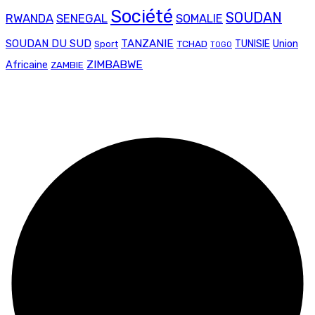
Société
SOUDAN
RWANDA
SENEGAL
SOMALIE
SOUDAN DU SUD
TANZANIE
Union
TCHAD
TUNISIE
Sport
TOGO
ZIMBABWE
Africaine
ZAMBIE