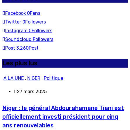
Facebook
0
Fans
Twitter
0
Followers
Instagram
0
Followers
Soundcloud
Followers
Post
3,260
Post
Les plus lus
A LA UNE
,
NIGER
,
Politique
27 mars 2025
Niger : le général Abdourahamane Tiani est
officiellement investi président pour cinq
ans renouvelables