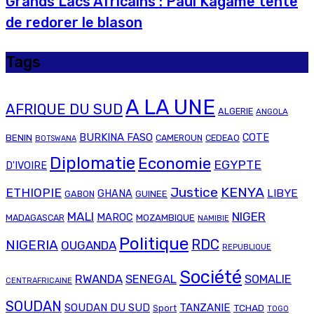
Grands Lacs Africains : Paul Kagame tente
de redorer le blason
Tags
A LA UNE
AFRIQUE DU SUD
ALGERIE
ANGOLA
BURKINA FASO
COTE
BENIN
CAMEROUN
CEDEAO
BOTSWANA
Diplomatie
Economie
EGYPTE
D'IVOIRE
Justice
KENYA
ETHIOPIE
LIBYE
GHANA
GABON
GUINEE
MALI
NIGER
MAROC
MADAGASCAR
MOZAMBIQUE
NAMIBIE
Politique
RDC
NIGERIA
OUGANDA
REPUBLIQUE
Société
RWANDA
SENEGAL
SOMALIE
CENTRAFRICAINE
SOUDAN
SOUDAN DU SUD
TANZANIE
TCHAD
Sport
TOGO