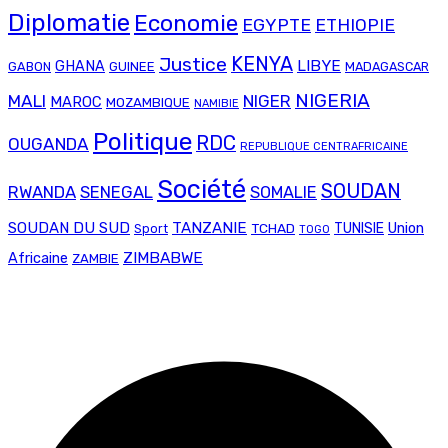
Diplomatie
Economie
EGYPTE
ETHIOPIE
Justice
KENYA
LIBYE
GHANA
GABON
GUINEE
MADAGASCAR
NIGERIA
MALI
NIGER
MAROC
MOZAMBIQUE
NAMIBIE
Politique
RDC
OUGANDA
REPUBLIQUE CENTRAFRICAINE
Société
SOUDAN
RWANDA
SENEGAL
SOMALIE
SOUDAN DU SUD
TANZANIE
Union
TCHAD
TUNISIE
Sport
TOGO
ZIMBABWE
Africaine
ZAMBIE