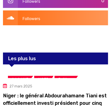
0
Followers
Followers
3,264
Post
Les plus lus
,
,
A LA UNE
NIGER
Politique
27 mars 2025
Niger : le général Abdourahamane Tiani est
officiellement investi président pour cinq
ans renouvelables