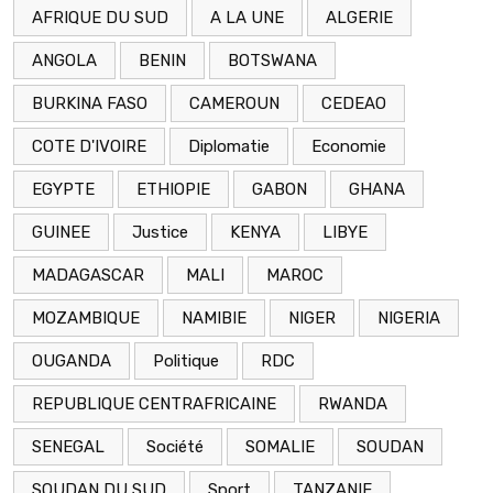
AFRIQUE DU SUD
A LA UNE
ALGERIE
ANGOLA
BENIN
BOTSWANA
BURKINA FASO
CAMEROUN
CEDEAO
COTE D'IVOIRE
Diplomatie
Economie
EGYPTE
ETHIOPIE
GABON
GHANA
GUINEE
Justice
KENYA
LIBYE
MADAGASCAR
MALI
MAROC
MOZAMBIQUE
NAMIBIE
NIGER
NIGERIA
OUGANDA
Politique
RDC
REPUBLIQUE CENTRAFRICAINE
RWANDA
SENEGAL
Société
SOMALIE
SOUDAN
SOUDAN DU SUD
Sport
TANZANIE