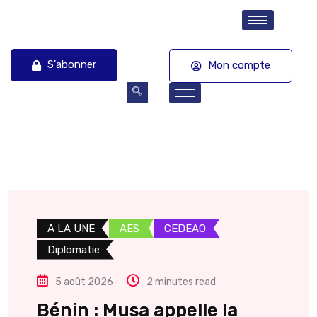
S'abonner
Mon compte
A LA UNE
AES
CEDEAO
Diplomatie
5 août 2026
2 minutes read
Bénin : Musa appelle la