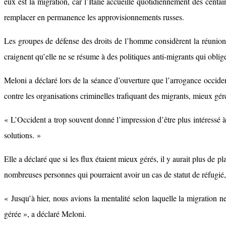
eux est la migration, car l’Italie accueille quotidiennement des centa
remplacer en permanence les approvisionnements russes.
Les groupes de défense des droits de l’homme considèrent la réunion
craignent qu’elle ne se résume à des politiques anti-migrants qui oblig
Meloni a déclaré lors de la séance d’ouverture que l’arrogance occiden
contre les organisations criminelles trafiquant des migrants, mieux gérer
« L’Occident a trop souvent donné l’impression d’être plus intéressé 
solutions. »
Elle a déclaré que si les flux étaient mieux gérés, il y aurait plus de
nombreuses personnes qui pourraient avoir un cas de statut de réfugié, 
« Jusqu’à hier, nous avions la mentalité selon laquelle la migration ne 
gérée », a déclaré Meloni.