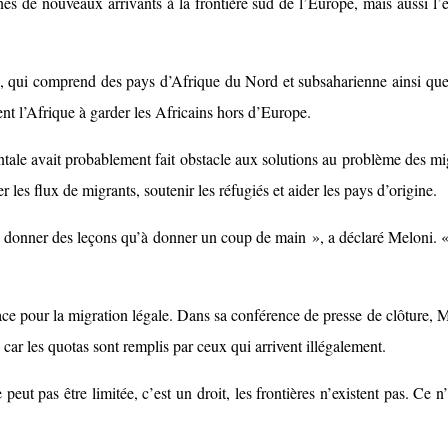
ines de nouveaux arrivants à la frontière sud de l’Europe, mais aussi l
, qui comprend des pays d’Afrique du Nord et subsaharienne ainsi que 
ent l’Afrique à garder les Africains hors d’Europe.
tale avait probablement fait obstacle aux solutions au problème des mig
 les flux de migrants, soutenir les réfugiés et aider les pays d’origine.
à donner des leçons qu’à donner un coup de main », a déclaré Meloni. «
 place pour la migration légale. Dans sa conférence de presse de clôture,
car les quotas sont remplis par ceux qui arrivent illégalement.
peut pas être limitée, c’est un droit, les frontières n’existent pas. Ce n