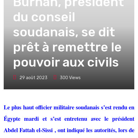
Burhan, président
du conseil
soudanais, se dit
prêt à remettre le
pouvoir aux civils
29 août 2023
300
Views
Le plus haut officier militaire soudanais s’est rendu en
Égypte mardi et s’est entretenu avec le président
Abdel Fattah el-Sissi , ont indiqué les autorités, lors de