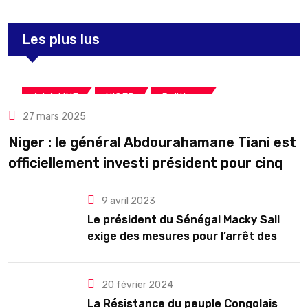
Les plus lus
,
,
A LA UNE
NIGER
Politique
27 mars 2025
Niger : le général Abdourahamane Tiani est
officiellement investi président pour cinq
ans renouvelables
9 avril 2023
Le président du Sénégal Macky Sall
exige des mesures pour l’arrêt des
troubles
20 février 2024
La Résistance du peuple Congolais