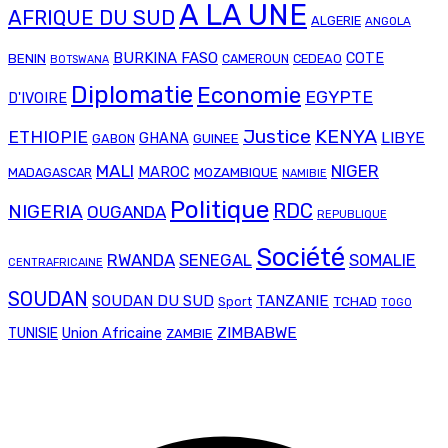
A LA UNE
AFRIQUE DU SUD
ALGERIE
ANGOLA
BURKINA FASO
COTE
BENIN
CAMEROUN
CEDEAO
BOTSWANA
Diplomatie
Economie
EGYPTE
D'IVOIRE
Justice
KENYA
ETHIOPIE
LIBYE
GHANA
GABON
GUINEE
MALI
NIGER
MAROC
MADAGASCAR
MOZAMBIQUE
NAMIBIE
Politique
RDC
NIGERIA
OUGANDA
REPUBLIQUE
Société
RWANDA
SENEGAL
SOMALIE
CENTRAFRICAINE
SOUDAN
SOUDAN DU SUD
TANZANIE
TCHAD
Sport
TOGO
Union Africaine
ZIMBABWE
TUNISIE
ZAMBIE