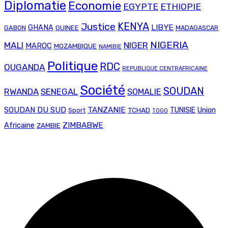
Diplomatie
Economie
EGYPTE
ETHIOPIE
Justice
KENYA
LIBYE
GHANA
GABON
GUINEE
MADAGASCAR
NIGERIA
MALI
NIGER
MAROC
MOZAMBIQUE
NAMIBIE
Politique
RDC
OUGANDA
REPUBLIQUE CENTRAFRICAINE
Société
SOUDAN
RWANDA
SENEGAL
SOMALIE
SOUDAN DU SUD
TANZANIE
Union
TCHAD
TUNISIE
Sport
TOGO
ZIMBABWE
Africaine
ZAMBIE