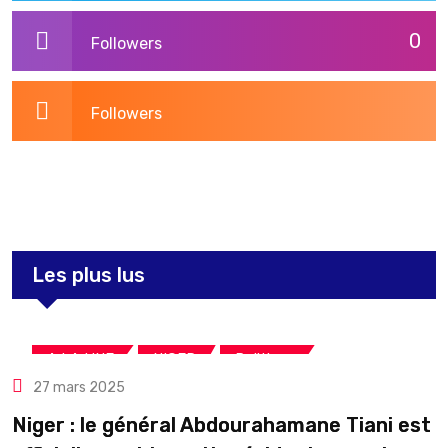
0
Followers
Followers
3,269
Post
Les plus lus
,
,
A LA UNE
NIGER
Politique
27 mars 2025
Niger : le général Abdourahamane Tiani est