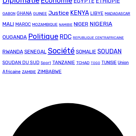
Diplomatie
Economie
EGYPTE
ETHIOPIE
Justice
KENYA
LIBYE
GHANA
GABON
GUINEE
MADAGASCAR
NIGERIA
MALI
NIGER
MAROC
MOZAMBIQUE
NAMIBIE
Politique
RDC
OUGANDA
REPUBLIQUE CENTRAFRICAINE
Société
SOUDAN
RWANDA
SENEGAL
SOMALIE
SOUDAN DU SUD
TANZANIE
Union
TCHAD
TUNISIE
Sport
TOGO
ZIMBABWE
Africaine
ZAMBIE