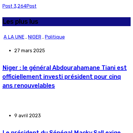
Post
3,264
Post
Les plus lus
A LA UNE
,
NIGER
,
Politique
27 mars 2025
Niger : le général Abdourahamane Tiani est
officiellement investi président pour cinq
ans renouvelables
9 avril 2023
Le président du Sénégal Macky Sall exige