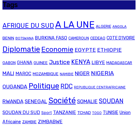
Tags
A LA UNE
AFRIQUE DU SUD
ALGERIE
ANGOLA
BURKINA FASO
COTE D'IVOIRE
BENIN
CAMEROUN
CEDEAO
BOTSWANA
Diplomatie
Economie
EGYPTE
ETHIOPIE
Justice
KENYA
LIBYE
GHANA
GABON
GUINEE
MADAGASCAR
NIGERIA
MALI
NIGER
MAROC
MOZAMBIQUE
NAMIBIE
Politique
RDC
OUGANDA
REPUBLIQUE CENTRAFRICAINE
Société
SOUDAN
RWANDA
SENEGAL
SOMALIE
SOUDAN DU SUD
TANZANIE
Union
TCHAD
TUNISIE
Sport
TOGO
ZIMBABWE
Africaine
ZAMBIE