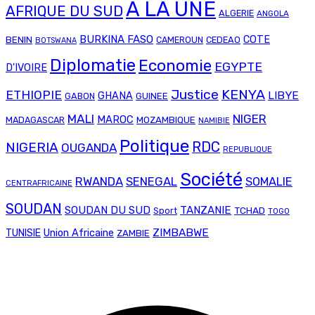
A LA UNE
AFRIQUE DU SUD
ALGERIE
ANGOLA
BURKINA FASO
COTE
BENIN
CAMEROUN
CEDEAO
BOTSWANA
Diplomatie
Economie
EGYPTE
D'IVOIRE
Justice
KENYA
ETHIOPIE
LIBYE
GHANA
GABON
GUINEE
MALI
NIGER
MAROC
MADAGASCAR
MOZAMBIQUE
NAMIBIE
Politique
RDC
NIGERIA
OUGANDA
REPUBLIQUE
Société
RWANDA
SENEGAL
SOMALIE
CENTRAFRICAINE
SOUDAN
SOUDAN DU SUD
TANZANIE
TCHAD
Sport
TOGO
Union Africaine
ZIMBABWE
TUNISIE
ZAMBIE