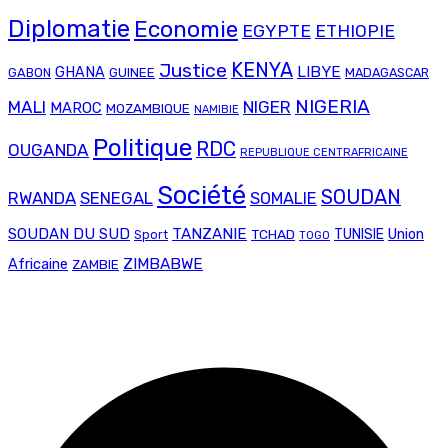
Diplomatie
Economie
EGYPTE
ETHIOPIE
Justice
KENYA
LIBYE
GHANA
GABON
GUINEE
MADAGASCAR
NIGERIA
MALI
NIGER
MAROC
MOZAMBIQUE
NAMIBIE
Politique
RDC
OUGANDA
REPUBLIQUE CENTRAFRICAINE
Société
SOUDAN
RWANDA
SENEGAL
SOMALIE
SOUDAN DU SUD
TANZANIE
Union
TCHAD
TUNISIE
Sport
TOGO
ZIMBABWE
Africaine
ZAMBIE