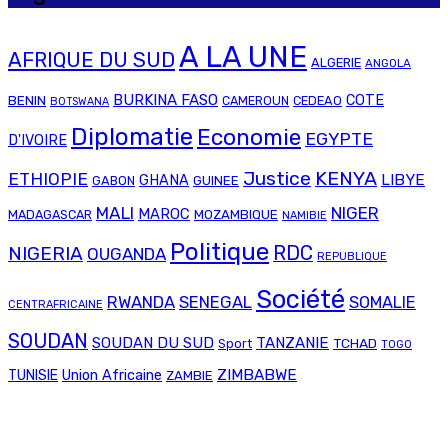
A LA UNE
AFRIQUE DU SUD
ALGERIE
ANGOLA
BURKINA FASO
BENIN
COTE
CAMEROUN
CEDEAO
BOTSWANA
Diplomatie
Economie
EGYPTE
D'IVOIRE
Justice
KENYA
ETHIOPIE
LIBYE
GHANA
GABON
GUINEE
MALI
NIGER
MAROC
MADAGASCAR
MOZAMBIQUE
NAMIBIE
Politique
RDC
NIGERIA
OUGANDA
REPUBLIQUE
Société
RWANDA
SENEGAL
SOMALIE
CENTRAFRICAINE
SOUDAN
SOUDAN DU SUD
TANZANIE
TCHAD
Sport
TOGO
Union Africaine
ZIMBABWE
TUNISIE
ZAMBIE