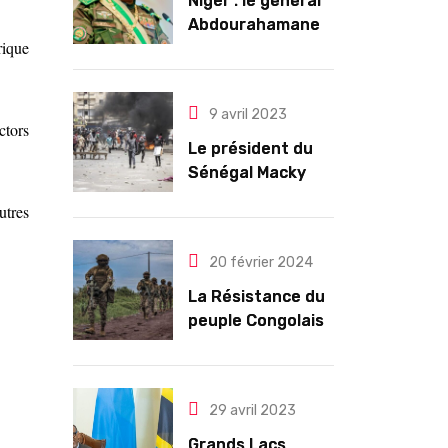
Niger : le général
Abdourahamane
rique
Tiani est
officiellement
investi président
9 avril 2023
pour cinq ans
ctors
renouvelables
Le président du
Sénégal Macky
Sall exige des
utres
mesures pour
l’arrêt des
20 février 2024
troubles
La Résistance du
peuple Congolais
contre l’agression
du M23 soutenu
par le Rwanda
29 avril 2023
Grands Lacs