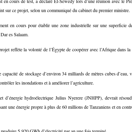
st en cours de test, a déclaré El-Sewedy lors d’une réunion avec le Pr
nt sur ce projet, selon un communiqué du cabinet du premier ministre.
ent en cours pour établir une zone industrielle sur une superficie d
e Dar es Salaam.
ojet reflète la volonté de l’Égypte de coopérer avec l’Afrique dans la
 capacité de stockage d’environ 34 milliards de mètres cubes d’eau, v
ntrôler les inondations et à améliorer l’agriculture.
jet d’énergie hydroélectrique Julius Nyerere (JNHPP), devrait résoud
sant une énergie propre à plus de 60 millions de Tanzaniens et en contr
produire 5 920 GWh d’électricité par an une fois terminé.