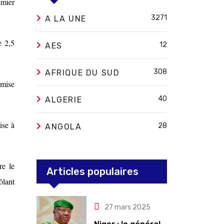
emier
3271
A LA UNE
e 2,5
12
AES
308
AFRIQUE DU SUD
 mise
40
ALGERIE
ise à
28
ANGOLA
re le
Articles populaires
ôlant
27 mars 2025