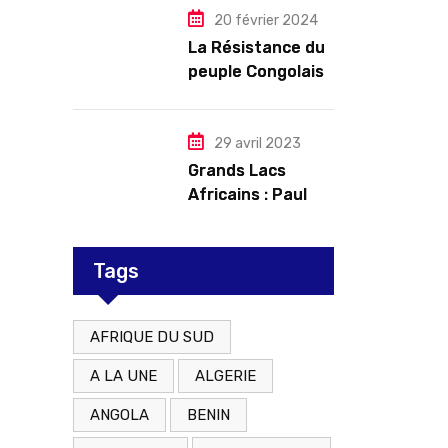
l’arrêt des
20 février 2024
troubles
La Résistance du
peuple Congolais
contre l’agression
du M23 soutenu
par le Rwanda
29 avril 2023
Grands Lacs
Africains : Paul
Kagame tente de
redorer le blason
Tags
AFRIQUE DU SUD
A LA UNE
ALGERIE
ANGOLA
BENIN