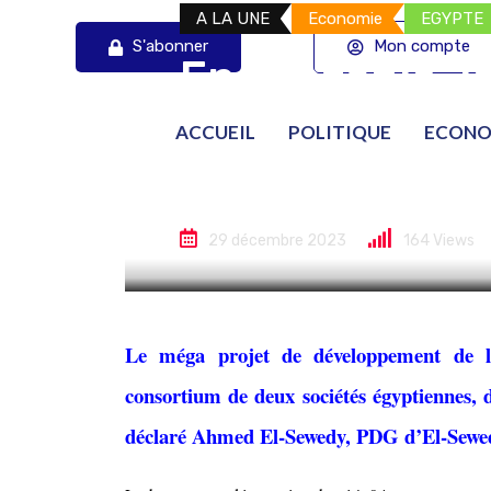
A LA UNE
Economie
EGYPTE
S'abonner
Mon compte
En Tanzanie, l
commencera à p
ACCUEIL
POLITIQUE
ECONO
février
29 décembre 2023
164
Views
Le méga projet de développement de la
consortium de deux sociétés égyptiennes, d
déclaré Ahmed El-Sewedy, PDG d’El-Sewed