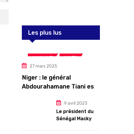
3,269
Post
Les plus lus
,
,
A LA UNE
NIGER
27 mars 2025
Politique
Niger : le général
Abdourahamane Tiani est
officiellement investi
président pour cinq ans
9 avril 2023
Le président du
renouvelables
Sénégal Macky
Sall exige des
mesures pour