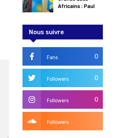
Africains : Paul
Kagame tente de
redorer le blason
Nous suivre
0
Fans
0
Followers
0
Followers
Followers