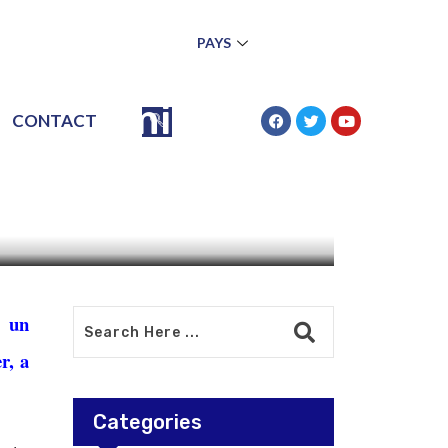
PAYS
re
é à la mi-
CONTACT
r un
r, a
Categories