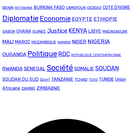
BURKINA FASO
COTE D'IVOIRE
BENIN
CAMEROUN
CEDEAO
BOTSWANA
Diplomatie
Economie
EGYPTE
ETHIOPIE
Justice
KENYA
LIBYE
GHANA
GABON
GUINEE
MADAGASCAR
NIGERIA
MALI
NIGER
MAROC
MOZAMBIQUE
NAMIBIE
Politique
RDC
OUGANDA
REPUBLIQUE CENTRAFRICAINE
Société
SOUDAN
RWANDA
SENEGAL
SOMALIE
SOUDAN DU SUD
TANZANIE
Union
TCHAD
TUNISIE
Sport
TOGO
ZIMBABWE
Africaine
ZAMBIE