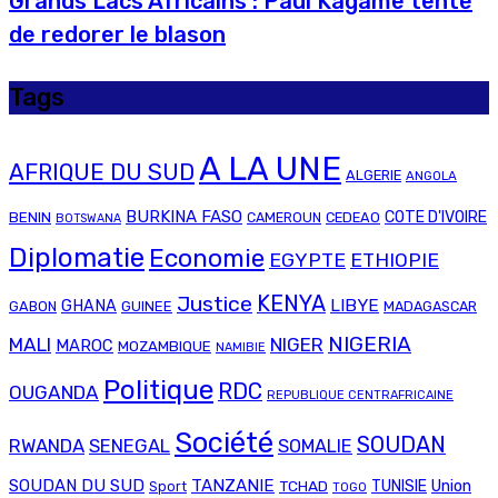
Grands Lacs Africains : Paul Kagame tente
de redorer le blason
Tags
A LA UNE
AFRIQUE DU SUD
ALGERIE
ANGOLA
BURKINA FASO
COTE D'IVOIRE
BENIN
CAMEROUN
CEDEAO
BOTSWANA
Diplomatie
Economie
EGYPTE
ETHIOPIE
Justice
KENYA
LIBYE
GHANA
GABON
GUINEE
MADAGASCAR
NIGERIA
MALI
NIGER
MAROC
MOZAMBIQUE
NAMIBIE
Politique
RDC
OUGANDA
REPUBLIQUE CENTRAFRICAINE
Société
SOUDAN
RWANDA
SENEGAL
SOMALIE
SOUDAN DU SUD
TANZANIE
Union
TCHAD
TUNISIE
Sport
TOGO