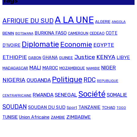
Tags
A LA UNE
AFRIQUE DU SUD
ALGERIE
ANGOLA
BURKINA FASO
COTE
BENIN
CAMEROUN
CEDEAO
BOTSWANA
Diplomatie
Economie
EGYPTE
D'IVOIRE
Justice
KENYA
ETHIOPIE
LIBYE
GHANA
GABON
GUINEE
MALI
NIGER
MAROC
MADAGASCAR
MOZAMBIQUE
NAMIBIE
Politique
RDC
NIGERIA
OUGANDA
REPUBLIQUE
Société
RWANDA
SENEGAL
SOMALIE
CENTRAFRICAINE
SOUDAN
SOUDAN DU SUD
TANZANIE
TCHAD
Sport
TOGO
Union Africaine
ZIMBABWE
TUNISIE
ZAMBIE