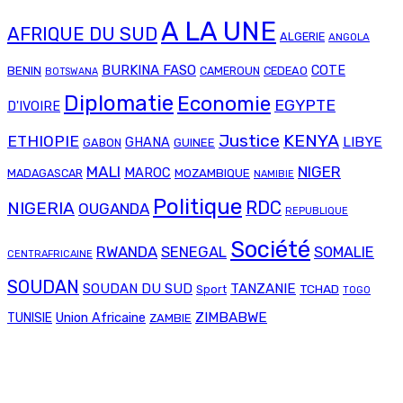
A LA UNE
AFRIQUE DU SUD
ALGERIE
ANGOLA
BURKINA FASO
COTE
BENIN
CAMEROUN
CEDEAO
BOTSWANA
Diplomatie
Economie
EGYPTE
D'IVOIRE
Justice
KENYA
ETHIOPIE
LIBYE
GHANA
GABON
GUINEE
MALI
NIGER
MAROC
MADAGASCAR
MOZAMBIQUE
NAMIBIE
Politique
RDC
NIGERIA
OUGANDA
REPUBLIQUE
Société
RWANDA
SENEGAL
SOMALIE
CENTRAFRICAINE
SOUDAN
SOUDAN DU SUD
TANZANIE
TCHAD
Sport
TOGO
Union Africaine
ZIMBABWE
TUNISIE
ZAMBIE