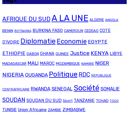
A LA UNE
AFRIQUE DU SUD
ALGERIE
ANGOLA
BURKINA FASO
COTE
BENIN
CAMEROUN
CEDEAO
BOTSWANA
Diplomatie
Economie
EGYPTE
D'IVOIRE
Justice
KENYA
ETHIOPIE
LIBYE
GHANA
GABON
GUINEE
MALI
NIGER
MAROC
MADAGASCAR
MOZAMBIQUE
NAMIBIE
Politique
RDC
NIGERIA
OUGANDA
REPUBLIQUE
Société
RWANDA
SENEGAL
SOMALIE
CENTRAFRICAINE
SOUDAN
SOUDAN DU SUD
TANZANIE
TCHAD
Sport
TOGO
Union Africaine
ZIMBABWE
TUNISIE
ZAMBIE