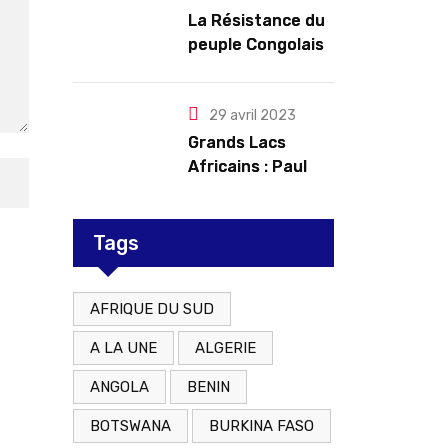
troubles
La Résistance du
peuple Congolais
contre l’agression
du M23 soutenu
par le Rwanda
29 avril 2023
Grands Lacs
Africains : Paul
Kagame tente de
redorer le blason
Tags
AFRIQUE DU SUD
A LA UNE
ALGERIE
ANGOLA
BENIN
BOTSWANA
BURKINA FASO