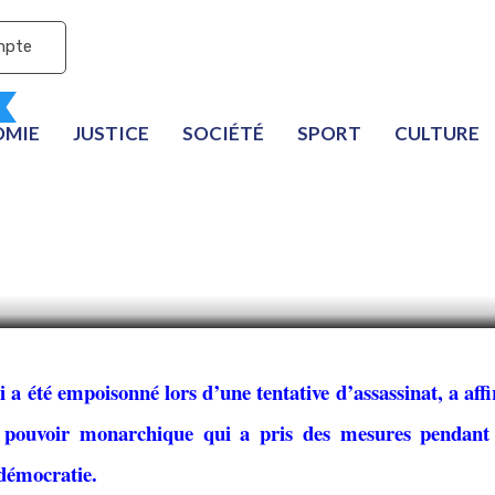
mpte
OMIE
JUSTICE
SOCIÉTÉ
SPORT
CULTURE
parti d’opposition accu
 d’empoisonner son che
i a été empoisonné lors d’une tentative d’assassinat, a aff
e pouvoir monarchique qui a pris des mesures pendant
démocratie.