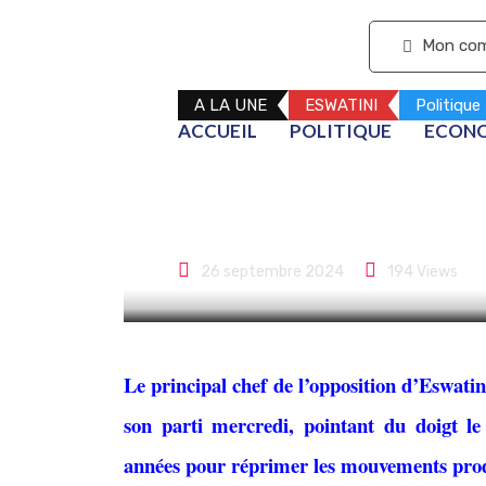
S'abonner
Mon co
A LA UNE
ESWATINI
Politique
ACCUEIL
POLITIQUE
ECON
Eswatini : Un 
d’avoir tenté
26 septembre 2024
194
Views
Le principal chef de l’opposition d’Eswatin
son parti mercredi, pointant du doigt l
années pour réprimer les mouvements pro