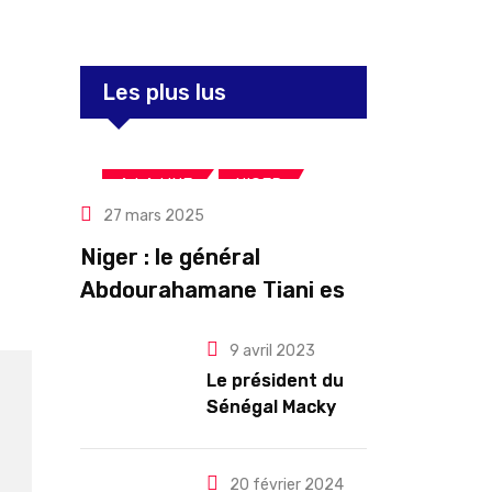
Les plus lus
,
,
A LA UNE
NIGER
27 mars 2025
Politique
Niger : le général
Abdourahamane Tiani est
officiellement investi
9 avril 2023
président pour cinq ans
Le président du
renouvelables
Sénégal Macky
Sall exige des
mesures pour
l’arrêt des
20 février 2024