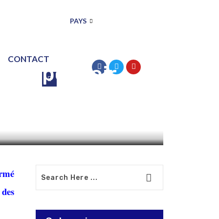
PAYS
CONTACT
se le pouvoir
f
irmé
 des