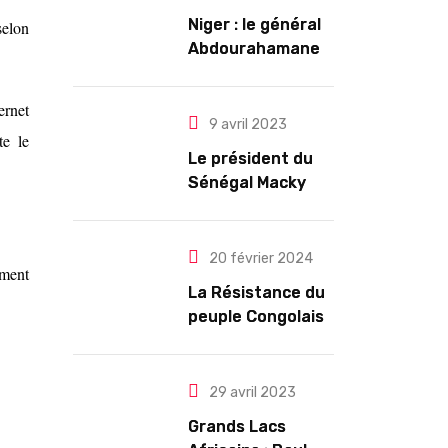
Niger : le général
selon
Abdourahamane
Tiani est
officiellement
ernet
investi président
9 avril 2023
te le
pour cinq ans
Le président du
renouvelables
Sénégal Macky
Sall exige des
mesures pour
l’arrêt des
20 février 2024
ement
troubles
La Résistance du
peuple Congolais
contre l’agression
du M23 soutenu
par le Rwanda
29 avril 2023
Grands Lacs