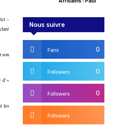
Africains : Paul
Kagame tente de
redorer le blason
ict –
Nous suivre
claré
0
Fans
t son
0
Followers
é d’«
0
Followers
t les
Followers
3,264
Post