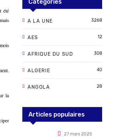
Categories
t été
 mais
3268
A LA UNE
12
AES
 mois
308
AFRIQUE DU SUD
ment.
40
ALGERIE
28
ANGOLA
ur la
Articles populaires
ciper
27 mars 2025