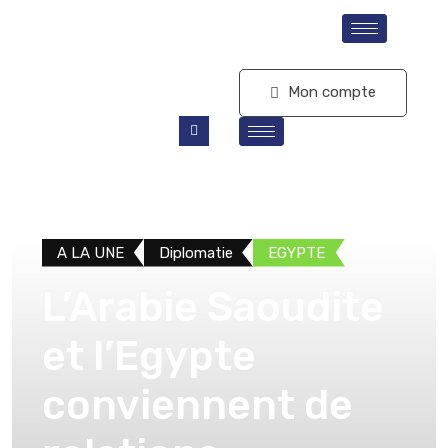
S'abonner
Mon compte
A LA UNE
Diplomatie
EGYPTE
L’Arabie Saoudite
et l’Egypte
conviennent de