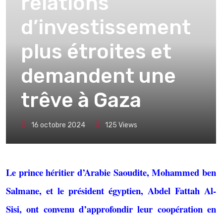
relations
d’investissement
plus étroites et
demandent une
trêve à Gaza
16 octobre 2024
125
Views
Le prince héritier d’Arabie Saoudite, Mohammed ben
Salmane, et le président égyptien, Abdel Fattah Al-
Sisi, ont convenu d’approfondir leur coopération en