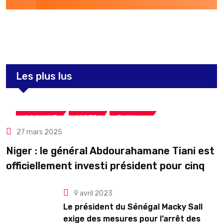
3,275
Post
Les plus lus
,
,
A LA UNE
NIGER
Politique
27 mars 2025
Niger : le général Abdourahamane Tiani est
officiellement investi président pour cinq
ans renouvelables
9 avril 2023
Le président du Sénégal Macky Sall
exige des mesures pour l’arrêt des