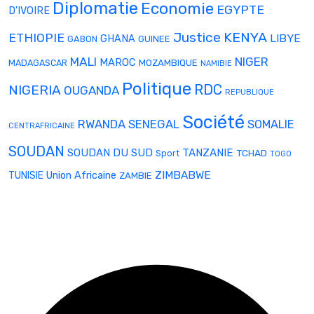
Diplomatie
Economie
EGYPTE
D'IVOIRE
Justice
KENYA
ETHIOPIE
LIBYE
GHANA
GABON
GUINEE
MALI
NIGER
MAROC
MADAGASCAR
MOZAMBIQUE
NAMIBIE
Politique
RDC
NIGERIA
OUGANDA
REPUBLIQUE
Société
RWANDA
SENEGAL
SOMALIE
CENTRAFRICAINE
SOUDAN
SOUDAN DU SUD
TANZANIE
TCHAD
Sport
TOGO
Union Africaine
ZIMBABWE
TUNISIE
ZAMBIE