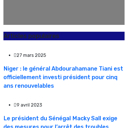
AFRIQUE DU SUD
308
ALGERIE
40
ANGOLA
28
Articles populaires
27 mars 2025
Niger : le général Abdourahamane Tiani est
officiellement investi président pour cinq
ans renouvelables
9 avril 2023
Le président du Sénégal Macky Sall exige
des mesures pour l’arrêt des troubles