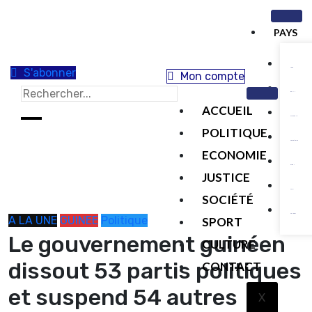
PAYS
S'abonner
TOGO
Mon compte
BENIN
ACCUEIL
CAMEROUN
POLITIQUE
COTE D’IVOIRE
ECONOMIE
GABON
JUSTICE
MALI
SOCIÉTÉ
SENEGAL
A LA UNE
GUINEE
Politique
SPORT
Le gouvernement guinéen
CULTURE
dissout 53 partis politiques
CONTACT
et suspend 54 autres
X