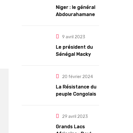
Niger : le général
Abdourahamane
Tiani est
officiellement
investi président
9 avril 2023
pour cinq ans
Le président du
renouvelables
Sénégal Macky
Sall exige des
mesures pour
l’arrêt des
20 février 2024
troubles
La Résistance du
peuple Congolais
contre l’agression
du M23 soutenu
par le Rwanda
29 avril 2023
Grands Lacs