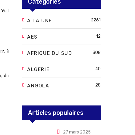
Categories
’état
3261
A LA UNE
12
AES
re, à
308
AFRIQUE DU SUD
40
ALGERIE
i, du
28
ANGOLA
Articles populaires
27 mars 2025