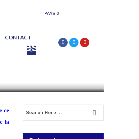
PAYS
CONTACT
ait des
e ce
e la