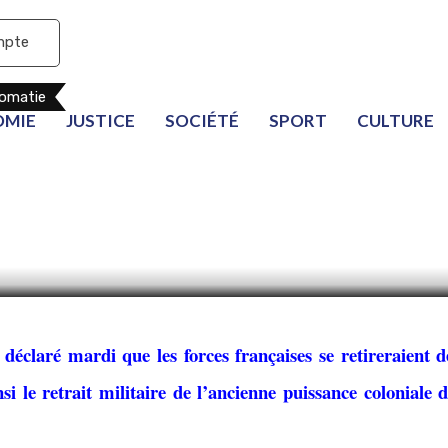
mpte
lomatie
OMIE
JUSTICE
SOCIÉTÉ
SPORT
CULTURE
voirien annonce le retr
aises de son pays
déclaré mardi que les forces françaises se retireraient d
i le retrait militaire de l’ancienne puissance coloniale d