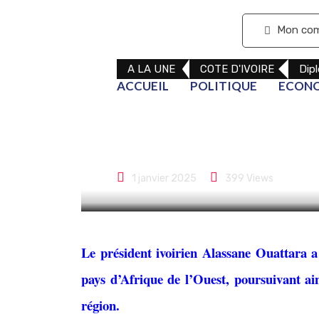
S'abonner
Mon co
A LA UNE
COTE D'IVOIRE
Dip
ACCUEIL
POLITIQUE
ECON
Le président i
troupes franç
1 janvier 2025
399
Views
Le président ivoirien Alassane Ouattara a 
pays d’Afrique de l’Ouest, poursuivant ains
région.