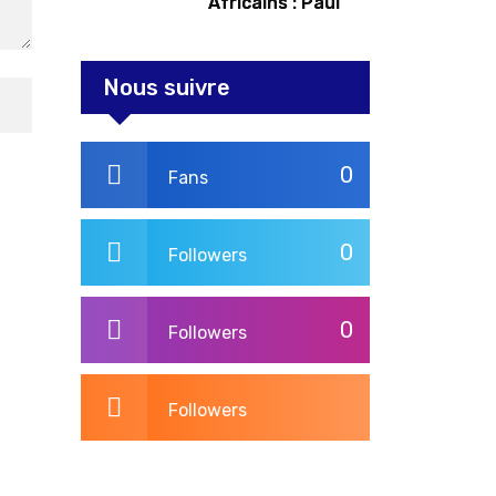
Africains : Paul
Kagame tente de
redorer le blason
Nous suivre
0
Fans
0
Followers
0
Followers
Followers
3,260
Post