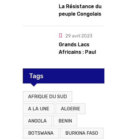
troubles
La Résistance du
peuple Congolais
contre l’agression
du M23 soutenu
par le Rwanda
29 avril 2023
Grands Lacs
Africains : Paul
Kagame tente de
redorer le blason
Tags
AFRIQUE DU SUD
A LA UNE
ALGERIE
ANGOLA
BENIN
BOTSWANA
BURKINA FASO