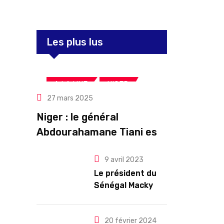
Les plus lus
,
,
A LA UNE
NIGER
27 mars 2025
Politique
Niger : le général
Abdourahamane Tiani est
officiellement investi
9 avril 2023
président pour cinq ans
Le président du
renouvelables
Sénégal Macky
Sall exige des
mesures pour
l’arrêt des
20 février 2024