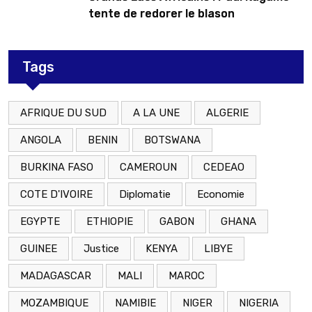
tente de redorer le blason
Tags
AFRIQUE DU SUD
A LA UNE
ALGERIE
ANGOLA
BENIN
BOTSWANA
BURKINA FASO
CAMEROUN
CEDEAO
COTE D'IVOIRE
Diplomatie
Economie
EGYPTE
ETHIOPIE
GABON
GHANA
GUINEE
Justice
KENYA
LIBYE
MADAGASCAR
MALI
MAROC
MOZAMBIQUE
NAMIBIE
NIGER
NIGERIA