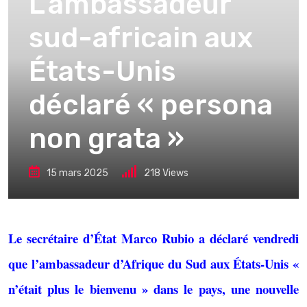
L’ambassadeur
sud-africain aux
États-Unis
déclaré « persona
non grata »
15 mars 2025
218
Views
Le secrétaire d’État Marco Rubio a déclaré vendredi
que l’ambassadeur d’Afrique du Sud aux États-Unis «
n’était plus le bienvenu » dans le pays, une nouvelle