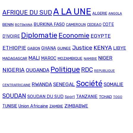
A LA UNE
AFRIQUE DU SUD
ALGERIE
ANGOLA
BURKINA FASO
COTE
BENIN
CAMEROUN
CEDEAO
BOTSWANA
Diplomatie
Economie
EGYPTE
D'IVOIRE
Justice
KENYA
ETHIOPIE
LIBYE
GHANA
GABON
GUINEE
MALI
NIGER
MAROC
MADAGASCAR
MOZAMBIQUE
NAMIBIE
Politique
RDC
NIGERIA
OUGANDA
REPUBLIQUE
Société
RWANDA
SENEGAL
SOMALIE
CENTRAFRICAINE
SOUDAN
SOUDAN DU SUD
TANZANIE
TCHAD
Sport
TOGO
Union Africaine
ZIMBABWE
TUNISIE
ZAMBIE