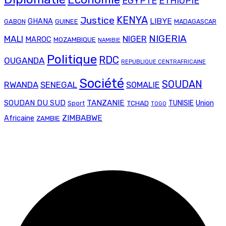
EGYPTE
ETHIOPIE
Justice
KENYA
LIBYE
GHANA
GABON
GUINEE
MADAGASCAR
NIGERIA
MALI
NIGER
MAROC
MOZAMBIQUE
NAMIBIE
Politique
RDC
OUGANDA
REPUBLIQUE CENTRAFRICAINE
Société
SOUDAN
RWANDA
SENEGAL
SOMALIE
SOUDAN DU SUD
TANZANIE
Union
TCHAD
TUNISIE
Sport
TOGO
ZIMBABWE
Africaine
ZAMBIE