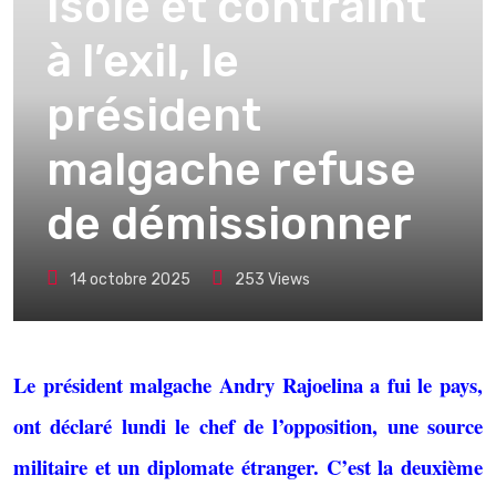
Isolé et contraint
à l’exil, le
président
malgache refuse
de démissionner
14 octobre 2025
253
Views
Le président malgache Andry Rajoelina a fui le pays,
ont déclaré lundi le chef de l’opposition, une source
militaire et un diplomate étranger. C’est la deuxième