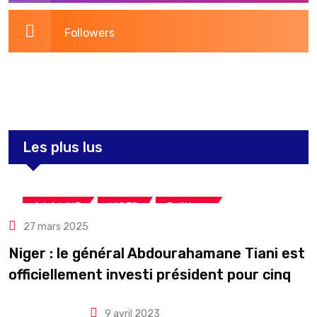
Followers
3,269
Post
Les plus lus
,
,
A LA UNE
NIGER
Politique
27 mars 2025
Niger : le général Abdourahamane Tiani est
officiellement investi président pour cinq
ans renouvelables
9 avril 2023