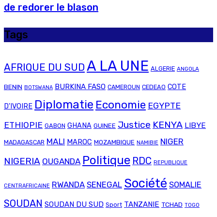
de redorer le blason
Tags
A LA UNE
AFRIQUE DU SUD
ALGERIE
ANGOLA
BURKINA FASO
COTE
BENIN
CAMEROUN
CEDEAO
BOTSWANA
Diplomatie
Economie
EGYPTE
D'IVOIRE
Justice
KENYA
ETHIOPIE
LIBYE
GHANA
GABON
GUINEE
MALI
NIGER
MAROC
MADAGASCAR
MOZAMBIQUE
NAMIBIE
Politique
RDC
NIGERIA
OUGANDA
REPUBLIQUE
Société
RWANDA
SENEGAL
SOMALIE
CENTRAFRICAINE
SOUDAN
SOUDAN DU SUD
TANZANIE
TCHAD
Sport
TOGO