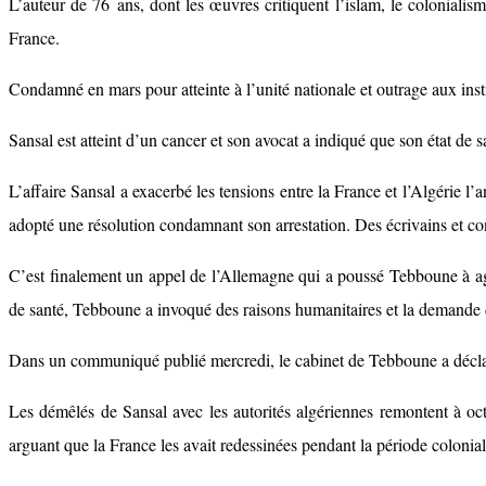
L’auteur de 76 ans, dont les œuvres critiquent l’islam, le colonialis
France.
Condamné en mars pour atteinte à l’unité nationale et outrage aux instit
Sansal est atteint d’un cancer et son avocat a indiqué que son état de sa
L’affaire Sansal a exacerbé les tensions entre la France et l’Algérie 
adopté une résolution condamnant son arrestation. Des écrivains et co
C’est finalement un appel de l’Allemagne qui a poussé Tebboune à ag
de santé, Tebboune a invoqué des raisons humanitaires et la demande 
Dans un communiqué publié mercredi, le cabinet de Tebboune a déclaré 
Les démêlés de Sansal avec les autorités algériennes remontent à oct
arguant que la France les avait redessinées pendant la période colonial