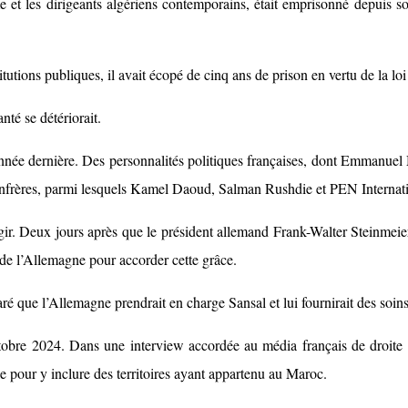
me et les dirigeants algériens contemporains, était emprisonné depuis 
utions publiques, il avait écopé de cinq ans de prison en vertu de la loi 
nté se détériorait.
l’année dernière. Des personnalités politiques françaises, dont Emmanuel 
nfrères, parmi lesquels Kamel Daoud, Salman Rushdie et PEN Internationa
ir. Deux jours après que le président allemand Frank-Walter Steinmeie
de l’Allemagne pour accorder cette grâce.
que l’Allemagne prendrait en charge Sansal et lui fournirait des soins 
obre 2024. Dans une interview accordée au média français de droite Fron
e pour y inclure des territoires ayant appartenu au Maroc.