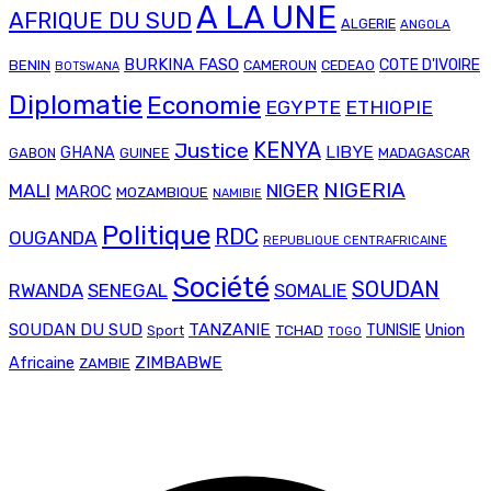
A LA UNE
AFRIQUE DU SUD
ALGERIE
ANGOLA
BURKINA FASO
COTE D'IVOIRE
BENIN
CAMEROUN
CEDEAO
BOTSWANA
Diplomatie
Economie
EGYPTE
ETHIOPIE
Justice
KENYA
LIBYE
GHANA
GABON
GUINEE
MADAGASCAR
NIGERIA
MALI
NIGER
MAROC
MOZAMBIQUE
NAMIBIE
Politique
RDC
OUGANDA
REPUBLIQUE CENTRAFRICAINE
Société
SOUDAN
RWANDA
SENEGAL
SOMALIE
SOUDAN DU SUD
TANZANIE
Union
TCHAD
TUNISIE
Sport
TOGO
ZIMBABWE
Africaine
ZAMBIE