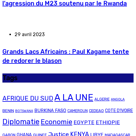
l’agression du M23 soutenu par le Rwanda
29 avril 2023
Grands Lacs Africains : Paul Kagame tente
de redorer le blason
Tags
A LA UNE
AFRIQUE DU SUD
ALGERIE
ANGOLA
BURKINA FASO
COTE D'IVOIRE
BENIN
CAMEROUN
CEDEAO
BOTSWANA
Diplomatie
Economie
EGYPTE
ETHIOPIE
Justice
KENYA
LIBYE
GHANA
GABON
GUINEE
MADAGASCAR