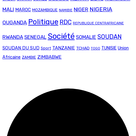
NIGERIA
MALI
NIGER
MAROC
MOZAMBIQUE
NAMIBIE
Politique
RDC
OUGANDA
REPUBLIQUE CENTRAFRICAINE
Société
SOUDAN
RWANDA
SENEGAL
SOMALIE
SOUDAN DU SUD
TANZANIE
Union
TCHAD
TUNISIE
Sport
TOGO
ZIMBABWE
Africaine
ZAMBIE