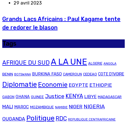
29 avril 2023
Grands Lacs Africains : Paul Kagame tente
de redorer le blason
Tags
A LA UNE
AFRIQUE DU SUD
ALGERIE
ANGOLA
BURKINA FASO
COTE D'IVOIRE
BENIN
CAMEROUN
CEDEAO
BOTSWANA
Diplomatie
Economie
EGYPTE
ETHIOPIE
Justice
KENYA
LIBYE
GHANA
GABON
GUINEE
MADAGASCAR
NIGERIA
MALI
NIGER
MAROC
MOZAMBIQUE
NAMIBIE
Politique
RDC
OUGANDA
REPUBLIQUE CENTRAFRICAINE