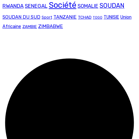
Société
SOUDAN
RWANDA
SENEGAL
SOMALIE
SOUDAN DU SUD
TANZANIE
Union
TCHAD
TUNISIE
Sport
TOGO
ZIMBABWE
Africaine
ZAMBIE