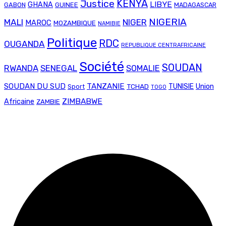
Justice
KENYA
LIBYE
GHANA
GABON
GUINEE
MADAGASCAR
NIGERIA
MALI
NIGER
MAROC
MOZAMBIQUE
NAMIBIE
Politique
RDC
OUGANDA
REPUBLIQUE CENTRAFRICAINE
Société
SOUDAN
RWANDA
SENEGAL
SOMALIE
SOUDAN DU SUD
TANZANIE
Union
TCHAD
TUNISIE
Sport
TOGO
ZIMBABWE
Africaine
ZAMBIE