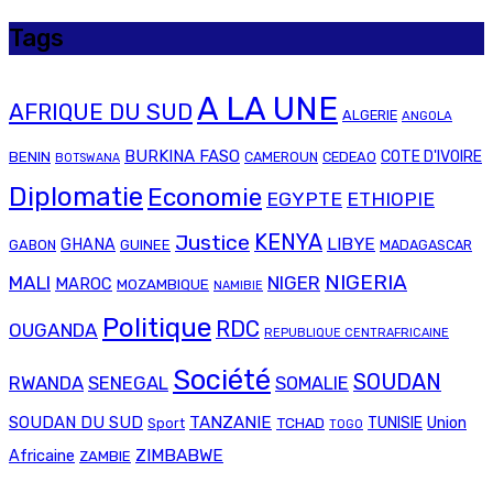
Tags
A LA UNE
AFRIQUE DU SUD
ALGERIE
ANGOLA
BURKINA FASO
COTE D'IVOIRE
BENIN
CAMEROUN
CEDEAO
BOTSWANA
Diplomatie
Economie
EGYPTE
ETHIOPIE
Justice
KENYA
LIBYE
GHANA
GABON
GUINEE
MADAGASCAR
NIGERIA
MALI
NIGER
MAROC
MOZAMBIQUE
NAMIBIE
Politique
RDC
OUGANDA
REPUBLIQUE CENTRAFRICAINE
Société
SOUDAN
RWANDA
SENEGAL
SOMALIE
SOUDAN DU SUD
TANZANIE
Union
TCHAD
TUNISIE
Sport
TOGO
ZIMBABWE
Africaine
ZAMBIE