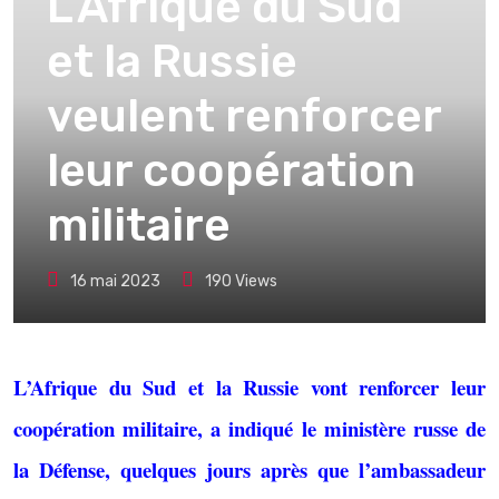
L’Afrique du Sud
et la Russie
veulent renforcer
leur coopération
militaire
16 mai 2023
190
Views
L’Afrique du Sud et la Russie vont renforcer leur
coopération militaire, a indiqué le ministère russe de
la Défense, quelques jours après que l’ambassadeur