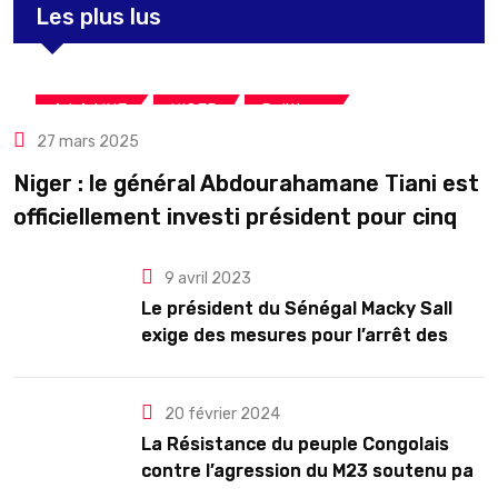
Les plus lus
,
,
A LA UNE
NIGER
Politique
27 mars 2025
Niger : le général Abdourahamane Tiani est
officiellement investi président pour cinq
ans renouvelables
9 avril 2023
Le président du Sénégal Macky Sall
exige des mesures pour l’arrêt des
troubles
20 février 2024
La Résistance du peuple Congolais
contre l’agression du M23 soutenu par
le Rwanda