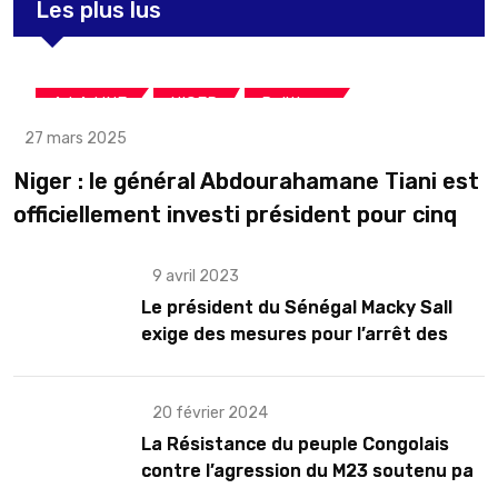
Les plus lus
,
,
A LA UNE
NIGER
Politique
27 mars 2025
Niger : le général Abdourahamane Tiani est
officiellement investi président pour cinq
ans renouvelables
9 avril 2023
Le président du Sénégal Macky Sall
exige des mesures pour l’arrêt des
troubles
20 février 2024
La Résistance du peuple Congolais
contre l’agression du M23 soutenu par
le Rwanda