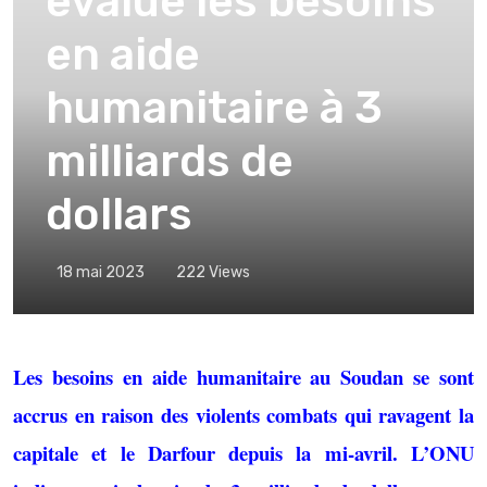
évalue les besoins
en aide
humanitaire à 3
milliards de
dollars
18 mai 2023
222
Views
Les besoins en aide humanitaire au Soudan se sont
accrus en raison des violents combats qui ravagent la
capitale et le Darfour depuis la mi-avril. L’ONU