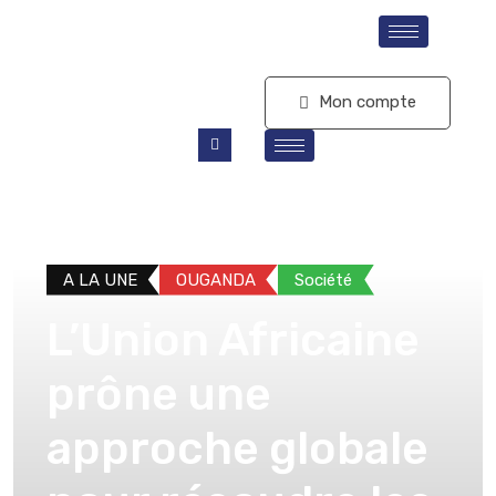
S'abonner
Mon compte
A LA UNE
OUGANDA
Société
L’Union Africaine
prône une
approche globale