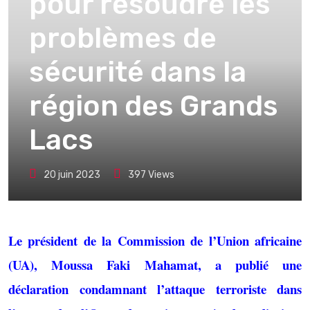
pour résoudre les
problèmes de
sécurité dans la
région des Grands
Lacs
20 juin 2023
397
Views
Le président de la Commission de l’Union africaine
(UA), Moussa Faki Mahamat, a publié une
déclaration condamnant l’attaque terroriste dans