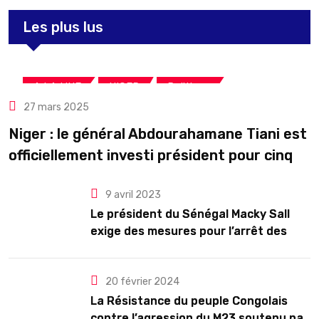
Les plus lus
,
,
A LA UNE
NIGER
Politique
27 mars 2025
Niger : le général Abdourahamane Tiani est
officiellement investi président pour cinq
ans renouvelables
9 avril 2023
Le président du Sénégal Macky Sall
exige des mesures pour l’arrêt des
troubles
20 février 2024
La Résistance du peuple Congolais
contre l’agression du M23 soutenu par