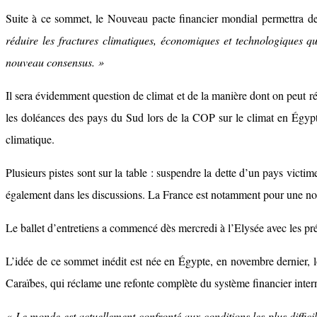
Suite à ce sommet, le Nouveau pacte financier mondial permettra 
réduire les fractures climatiques, économiques et technologiques q
nouveau consensus. »
Il sera évidemment question de climat et de la manière dont on peut 
les doléances des pays du Sud lors de la COP sur le climat en Égypte 
climatique.
Plusieurs pistes sont sur la table : suspendre la dette d’un pays vict
également dans les discussions. La France est notamment pour une nouv
Le ballet d’entretiens a commencé dès mercredi à l’Elysée avec les pr
L’idée de ce sommet inédit est née en Égypte, en novembre dernier, l
Caraïbes, qui réclame une refonte complète du système financier inter
« Le monde est actuellement confronté aux conditions les plus diffici