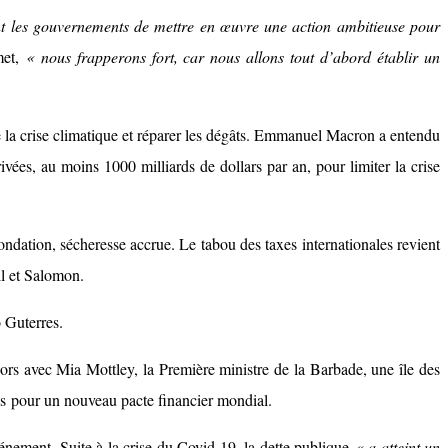
nt les gouvernements de mettre en œuvre une action ambitieuse pour
met,
« nous frapperons fort, car nous allons tout d’abord établir un
 la crise climatique et réparer les dégâts. Emmanuel Macron a entendu
vées, au moins 1000 milliards de dollars par an, pour limiter la crise
ondation, sécheresse accrue. Le tabou des taxes internationales revient
ll et Salomon.
 Guterres.
ors avec Mia Mottley, la Première ministre de la Barbade, une île des
ris pour un nouveau pacte financier mondial.
événement. Suite à la crise du Covid 19, la dette publique
« a atteint un