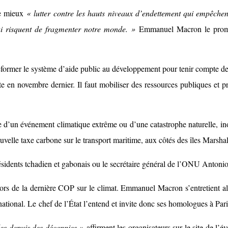
de mieux
« lutter contre les hauts niveaux d’endettement qui empêche
ui risquent de fragmenter notre monde. »
Emmanuel Macron le pro
réformer le système d’aide public au développement pour tenir compte de
en novembre dernier. Il faut mobiliser des ressources publiques et pri
ime d’un événement climatique extrême ou d’une catastrophe naturelle, in
elle taxe carbone sur le transport maritime, aux côtés des îles Marsha
ésidents tchadien et gabonais ou le secrétaire général de l’ONU Antonio
ors de la dernière COP sur le climat. Emmanuel Macron s’entretient al
national. Le chef de l’État l’entend et invite donc ses homologues à Pa
les depuis des décennies »
affirment les organisateurs sur le site de l’