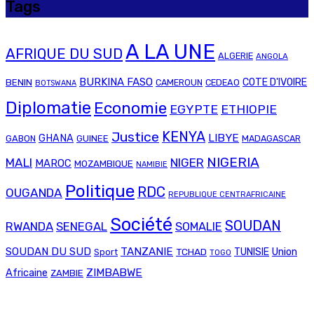
Tags
A LA UNE
AFRIQUE DU SUD
ALGERIE
ANGOLA
BURKINA FASO
COTE D'IVOIRE
BENIN
CAMEROUN
CEDEAO
BOTSWANA
Diplomatie
Economie
EGYPTE
ETHIOPIE
Justice
KENYA
LIBYE
GHANA
GABON
GUINEE
MADAGASCAR
NIGERIA
MALI
NIGER
MAROC
MOZAMBIQUE
NAMIBIE
Politique
RDC
OUGANDA
REPUBLIQUE CENTRAFRICAINE
Société
SOUDAN
RWANDA
SENEGAL
SOMALIE
SOUDAN DU SUD
TANZANIE
Union
TCHAD
TUNISIE
Sport
TOGO
ZIMBABWE
Africaine
ZAMBIE