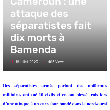
Cameroun : une
attaque des
séparatistes fait
dix morts à
Bamenda
18 juillet 2023
485
Views
Des séparatistes armés portant des uniformes
militaires ont tué 10 civils et en ont blessé trois lors
d’une attaque à un carrefour bondé dans le nord-ouest