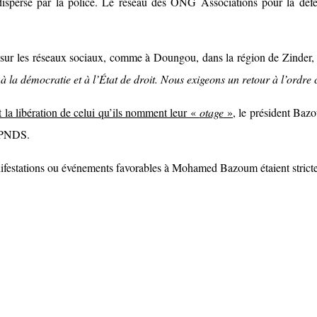
spersé par la police. Le réseau des ONG Associations pour la défen
ées sur les réseaux sociaux, comme à Doungou, dans la région de Zind
la démocratie et à l’État de droit. Nous exigeons un retour à l’ordre 
t la libération de celui qu’ils nomment leur «
otage
»
, le président Baz
u PNDS.
nifestations ou événements favorables à Mohamed Bazoum étaient stricte