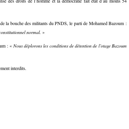
se des droits de l’homme et la démocratie fait état d’au moins 54
er, de la bouche des militants du PNDS, le parti de Mohamed Bazoum :
constitutionnel normal.
»
oum : «
Nous déplorons les conditions de détention de l’otage Bazoum
ment interdits.