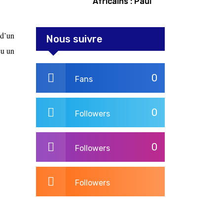
Africains : Paul
Kagame tente de
redorer le blason
 d’un
Nous suivre
çu un
0
Fans
0
Followers
0
Followers
Followers
3,275
Post