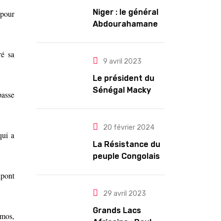
Niger : le général
 pour
Abdourahamane
Tiani est
officiellement
ré sa
investi président
9 avril 2023
pour cinq ans
Le président du
renouvelables
Sénégal Macky
passe
Sall exige des
mesures pour
l’arrêt des
20 février 2024
qui a
troubles
La Résistance du
peuple Congolais
contre l’agression
upont
du M23 soutenu
par le Rwanda
29 avril 2023
Grands Lacs
amos,