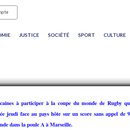
mpte
OMIE
JUSTICE
SOCIÉTÉ
SPORT
CULTURE
mardesque des namibie
rugby
icaines à participer à la coupe du monde de Rugby qu
ée jeudi face au pays hôte sur un score sans appel de 9
nde dans la poule A à Marseille.