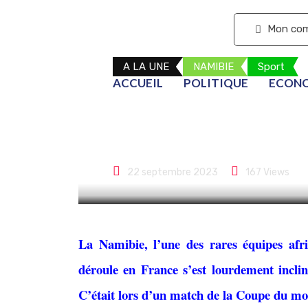
S'abonner
Mon co
A LA UNE
NAMIBIE
Sport
ACCUEIL
POLITIQUE
ECON
Soirée cauche
du monde de 
22 septembre 2023
167
Views
La Namibie, l’une des rares équipes afr
déroule en France s’est lourdement inclin
C’était lors d’un match de la Coupe du mo