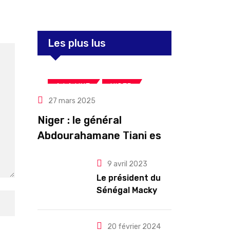
Les plus lus
,
,
A LA UNE
NIGER
27 mars 2025
Politique
Niger : le général
Abdourahamane Tiani est
officiellement investi
9 avril 2023
président pour cinq ans
Le président du
renouvelables
Sénégal Macky
Sall exige des
mesures pour
l’arrêt des
20 février 2024