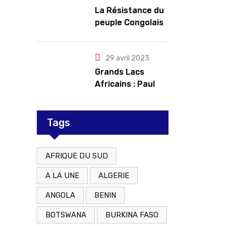
troubles
La Résistance du
peuple Congolais
contre l’agression
du M23 soutenu
par le Rwanda
29 avril 2023
Grands Lacs
Africains : Paul
Kagame tente de
redorer le blason
Tags
AFRIQUE DU SUD
A LA UNE
ALGERIE
ANGOLA
BENIN
BOTSWANA
BURKINA FASO