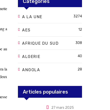
Categories
mette
3274
A LA UNE
ang a
12
AES
308
AFRIQUE DU SUD
pe au
40
ALGERIE
ra la
28
ANGOLA
 deux
Articles populaires
messe
27 mars 2025