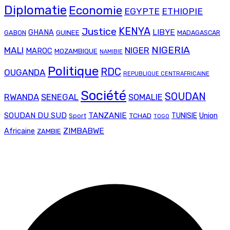
Diplomatie
Economie
EGYPTE
ETHIOPIE
Justice
KENYA
LIBYE
GHANA
GABON
GUINEE
MADAGASCAR
NIGERIA
MALI
NIGER
MAROC
MOZAMBIQUE
NAMIBIE
Politique
RDC
OUGANDA
REPUBLIQUE CENTRAFRICAINE
Société
SOUDAN
RWANDA
SENEGAL
SOMALIE
SOUDAN DU SUD
TANZANIE
Union
TCHAD
TUNISIE
Sport
TOGO
ZIMBABWE
Africaine
ZAMBIE