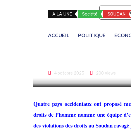
S'abonner
Mon co
A LA UNE
Société
SOUDAN
Des pays occi
ACCUEIL
POLITIQUE
ECON
commission d’e
au Soudan
4 octobre 2023
208
Views
Quatre pays occidentaux ont proposé me
droits de l’homme nomme une équipe d’exp
des violations des droits au Soudan ravagé 