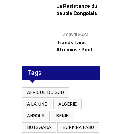
troubles
La Résistance du
peuple Congolais
contre l’agression
du M23 soutenu
par le Rwanda
29 avril 2023
Grands Lacs
Africains : Paul
Kagame tente de
redorer le blason
Tags
AFRIQUE DU SUD
A LA UNE
ALGERIE
ANGOLA
BENIN
BOTSWANA
BURKINA FASO