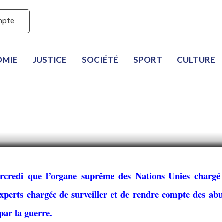
mpte
dentaux demandent la 
OMIE
JUSTICE
SOCIÉTÉ
SPORT
CULTURE
nquête sur les violati
rcredi que l’organe suprême des Nations Unies chargé
erts chargée de surveiller et de rendre compte des abu
par la guerre.