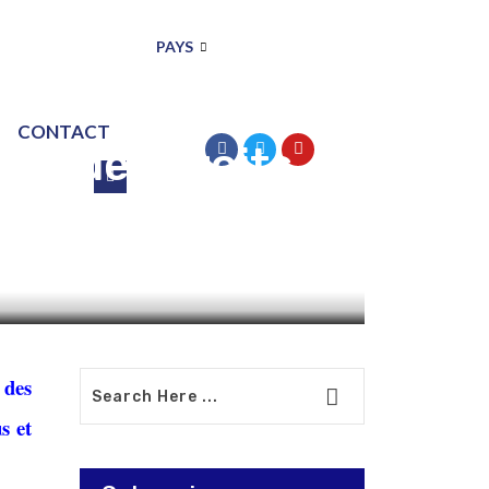
PAYS
création d’une
CONTACT
ons des droits
 des
s et