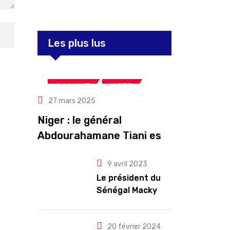
Les plus lus
,
,
A LA UNE
NIGER
27 mars 2025
Politique
Niger : le général
Abdourahamane Tiani est
officiellement investi
9 avril 2023
président pour cinq ans
Le président du
renouvelables
Sénégal Macky
Sall exige des
mesures pour
l’arrêt des
20 février 2024