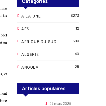
Categories
homme
e les
3273
A LA UNE
12
AES
Abdel
308
AFRIQUE DU SUD
ré en
40
ALGERIE
28
ANGOLA
s, et
Articles populaires
ement
nisme
27 mars 2025