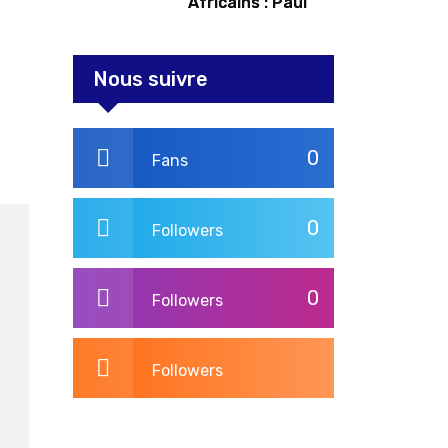
Africains : Paul
Kagame tente de
redorer le blason
Nous suivre
0
Fans
0
Followers
0
Followers
Followers
3,269
Post