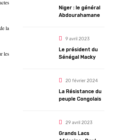
actes
Niger : le général
Abdourahamane
Tiani est
de la
officiellement
investi président
9 avril 2023
pour cinq ans
Le président du
renouvelables
r les
Sénégal Macky
Sall exige des
mesures pour
l’arrêt des
20 février 2024
troubles
La Résistance du
peuple Congolais
contre l’agression
du M23 soutenu
par le Rwanda
29 avril 2023
Grands Lacs