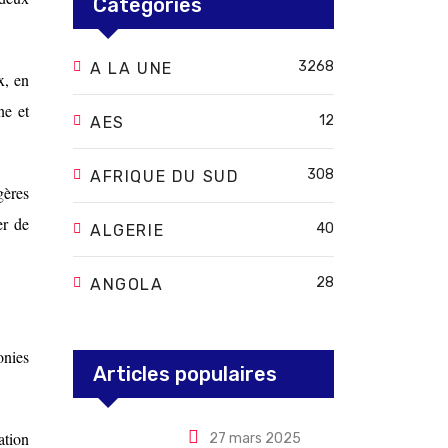
Categories
3268
A LA UNE
x, en
ne et
12
AES
308
AFRIQUE DU SUD
gères
er de
40
ALGERIE
28
ANGOLA
onies
Articles populaires
ation
27 mars 2025