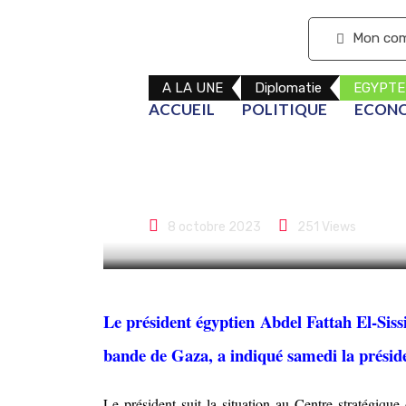
S'abonner
Mon co
A LA UNE
Diplomatie
EGYPTE
ACCUEIL
POLITIQUE
ECON
L’Égypte fort
dans la bande
8 octobre 2023
251
Views
Le président égyptien Abdel Fattah El-Sissi 
bande de Gaza, a indiqué samedi la prési
Le président suit la situation au Centre stratégique