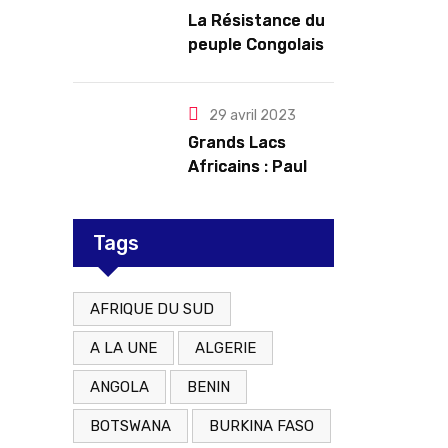
troubles
La Résistance du
peuple Congolais
contre l’agression
du M23 soutenu
par le Rwanda
29 avril 2023
Grands Lacs
Africains : Paul
Kagame tente de
redorer le blason
Tags
AFRIQUE DU SUD
A LA UNE
ALGERIE
ANGOLA
BENIN
BOTSWANA
BURKINA FASO