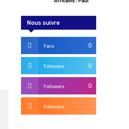
Africains : Paul
Kagame tente de
redorer le blason
Nous suivre
0
Fans
0
Followers
0
Followers
Followers
3,264
Post