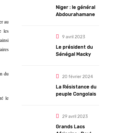
Niger : le général
Abdourahamane
er au
Tiani est
officiellement
e les
investi président
9 avril 2023
ainsi
pour cinq ans
Le président du
aires
renouvelables
Sénégal Macky
Sall exige des
mesures pour
on du
l’arrêt des
20 février 2024
troubles
La Résistance du
peuple Congolais
ré le
contre l’agression
du M23 soutenu
par le Rwanda
29 avril 2023
Grands Lacs