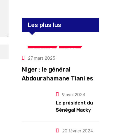
Les plus lus
,
,
A LA UNE
NIGER
27 mars 2025
Politique
Niger : le général
Abdourahamane Tiani est
officiellement investi
9 avril 2023
président pour cinq ans
Le président du
renouvelables
Sénégal Macky
Sall exige des
mesures pour
l’arrêt des
20 février 2024