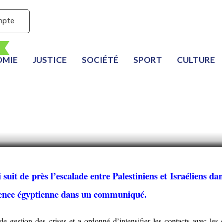
mpte
OMIE
JUSTICE
SOCIÉTÉ
SPORT
CULTURE
ement préoccupée par l
 de Gaza
suit de près l’escalade entre Palestiniens et Israéliens dan
dence égyptienne dans un communiqué.
 de gestion des crises et a ordonné d’intensifier les contacts avec les