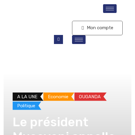
S'abonner
Mon compte
A LA UNE
Economie
OUGANDA
Politique
Le président