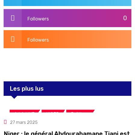
0
Followers
Followers
3,269
Post
Les plus lus
,
,
A LA UNE
NIGER
Politique
27 mars 2025
Niger : le général Abdourahamane Tiani est