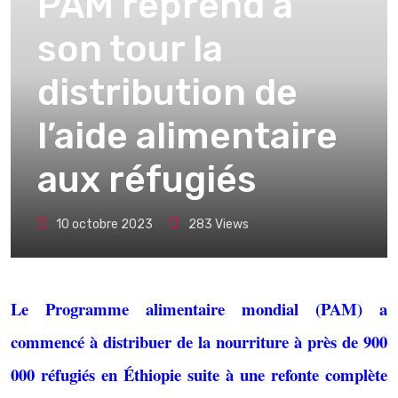
PAM reprend à
son tour la
distribution de
l’aide alimentaire
aux réfugiés
10 octobre 2023
283
Views
Le Programme alimentaire mondial (PAM) a
commencé à distribuer de la nourriture à près de 900
000 réfugiés en Éthiopie suite à une refonte complète