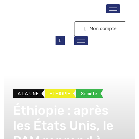
S'abonner
Mon compte
A LA UNE
ETHIOPIE
Société
Éthiopie : après
les États Unis, le