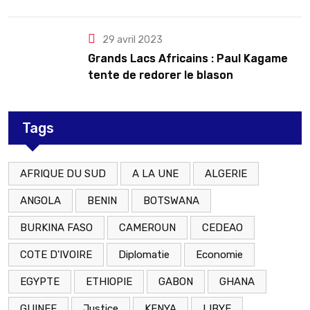
le Rwanda
29 avril 2023
Grands Lacs Africains : Paul Kagame
tente de redorer le blason
Tags
AFRIQUE DU SUD
A LA UNE
ALGERIE
ANGOLA
BENIN
BOTSWANA
BURKINA FASO
CAMEROUN
CEDEAO
COTE D'IVOIRE
Diplomatie
Economie
EGYPTE
ETHIOPIE
GABON
GHANA
GUINEE
Justice
KENYA
LIBYE